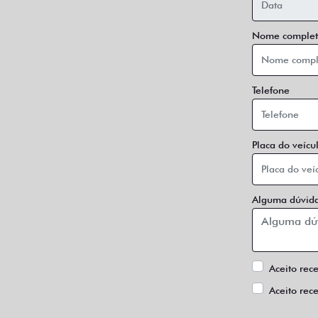
Nome complet
Telefone
Placa do veícu
Alguma dúvida
Aceito rec
Aceito rec