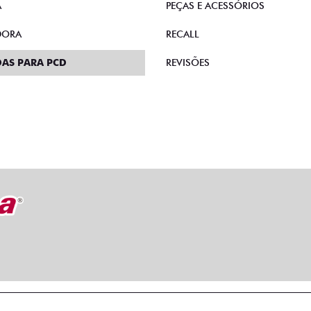
A
PEÇAS E ACESSÓRIOS
DORA
RECALL
AS PARA PCD
REVISÕES