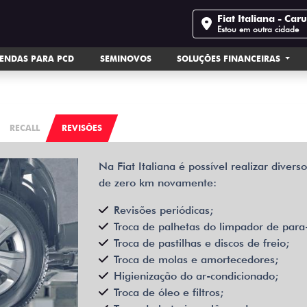
nce on our site, to protect your personal data we respect our
P
Fiat Italiana - Car
age your consent
Estou em outra cidade
ENDAS PARA PCD
SEMINOVOS
SOLUÇÕES FINANCEIRAS
RECALL
REVISÕES
Na Fiat Italiana é possível realizar divers
de zero km novamente:
Revisões periódicas;
Troca de palhetas do limpador de para-
Troca de pastilhas e discos de freio;
Troca de molas e amortecedores;
Higienização do ar-condicionado;
Troca de óleo e filtros;