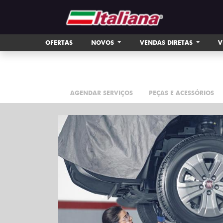
This site uses cookies to ensure that you get the best experie
Accept all cookies
Continue to use the essential cookies
Man
OFERTAS
NOVOS
VENDAS DIRETAS
V
AGENDAR SERVIÇOS
PEÇAS E ACESSÓRIOS