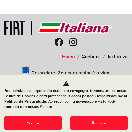
Home
Contatos
Test-drive
Desacelere. Seu bem maior é a vida.
Para otimizar sua experiência durante a navegação, fazemos uso de nossa
Política de Cookies e para proteger seus dados pessoais respeitamos nossa
ITALIANA AUTOMOVEIS DO RECIFE LTDA.
Política de Privacidade
. Ao seguir com a navegação e visita você
concorda com nossas Políticas.
02.472.105/0001-79
Aceitar
Recusar
Desenvolvido pela DEALERSPACE ® Direitos Reservados.