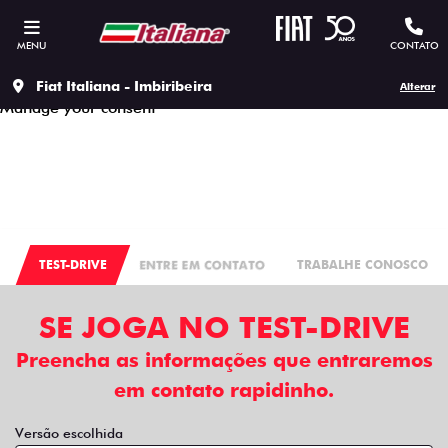
This site uses cookies to ensure that you get the best
experience on our site, to protect your personal data we
MENU
CONTATO
respect our
Privacy policy.
Accept all cookies
Continue to use the essential cookies
Fiat Italiana - Imbiribeira
Alterar
Manage your consent
TEST-DRIVE
ENTRE EM CONTATO
TRABALHE CONOSCO
SE JOGA NO TEST-DRIVE
Preencha as informações que entraremos
em contato rapidinho.
Versão escolhida