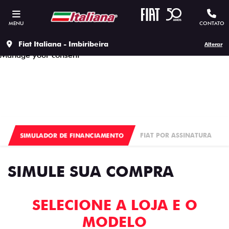
This site uses cookies to ensure that you get the best
experience on our site, to protect your personal data we
MENU
CONTATO
respect our
Privacy policy.
Accept all cookies
Continue to use the essential cookies
Fiat Italiana - Imbiribeira
Alterar
Manage your consent
SIMULADOR DE FINANCIAMENTO
FIAT POR ASSINATURA
SIMULE SUA COMPRA
SELECIONE A LOJA E O
MODELO