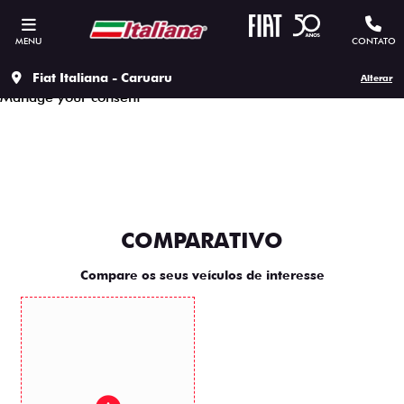
This site uses cookies to ensure that you get the best
experience on our site, to protect your personal data we
MENU
CONTATO
respect our
Privacy policy.
Accept all cookies
Continue to use the essential cookies
Fiat Italiana - Caruaru
Alterar
Manage your consent
COMPARATIVO
Compare os seus veículos de interesse