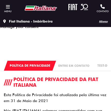
This site uses cookies to ensure that you get the best
experience on our site, to protect your personal data we
MENU
CONTATO
respect our
Privacy policy.
Accept all cookies
Continue to use the essential cookies
Fiat Italiana - Imbiribeira
Alterar
Manage your consent
POLÍTICA DE PRIVACIDADE
ENTRE EM CONTATO
TEST-DRI
POLÍTICA DE PRIVACIDADE DA FIAT
ITALIANA
Esta Política de Privacidade foi atualizada pela última vez
em 31 de Maio de 2021
Nós (FIAT ITALIANA) estamos comprometidos com sua