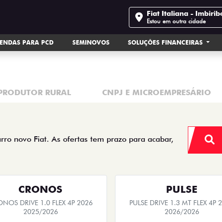
nce on our site, to protect your personal data we respect our
P
Fiat Italiana - Imbirib
age your consent
Estou em outra cidade
ENDAS PARA PCD
SEMINOVOS
SOLUÇÕES FINANCEIRAS
PRODUTOR RURAL
CNPJ E MICROEMPRESÁRIO
arro novo Fiat. As ofertas tem prazo para acabar,
CRONOS
PULSE
NOS DRIVE 1.0 FLEX 4P 2026
PULSE DRIVE 1.3 MT FLEX 4P 
2025/2026
2026/2026