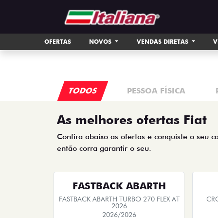
This site uses cookies to ensure that you get the best experie
Accept all cookies
Continue to use the essential cookies
Man
OFERTAS
NOVOS
VENDAS DIRETAS
V
TODOS
PESSOA FÍSICA
As melhores ofertas Fiat
Confira abaixo as ofertas e conquiste o seu c
então corra garantir o seu.
FASTBACK ABARTH
FASTBACK ABARTH TURBO 270 FLEX AT
CRO
2026
2026/2026