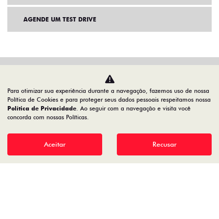
AGENDE UM TEST DRIVE
Para otimizar sua experiência durante a navegação, fazemos uso de nossa
Política de Cookies e para proteger seus dados pessoais respeitamos nossa
Política de Privacidade
. Ao seguir com a navegação e visita você
concorda com nossas Políticas.
Home
Ofertas
Detalhe da oferta
Aceitar
Recusar
Desacelere. Seu bem maior é a vida.
ITALIANA AUTOMOVEIS DO RECIFE LTDA.
02.472.105/0001-79