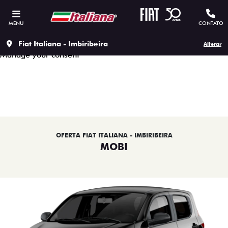
This site uses cookies to ensure that you get the best
experience on our site, to protect your personal data we
MENU
CONTATO
respect our
Privacy policy.
Accept all cookies
Continue to use the essential cookies
Fiat Italiana - Imbiribeira
Alterar
Manage your consent
OFERTA FIAT ITALIANA - IMBIRIBEIRA
MOBI