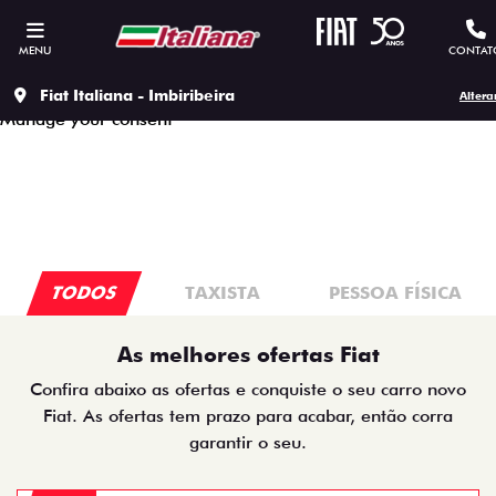
This site uses cookies to ensure that you get the best
experience on our site, to protect your personal data we
MENU
CONTAT
respect our
Privacy policy.
Accept all cookies
Continue to use the essential cookies
Fiat Italiana - Imbiribeira
Altera
Manage your consent
TODOS
TAXISTA
PESSOA FÍSICA
As melhores ofertas Fiat
Confira abaixo as ofertas e conquiste o seu carro novo
Fiat. As ofertas tem prazo para acabar, então corra
garantir o seu.