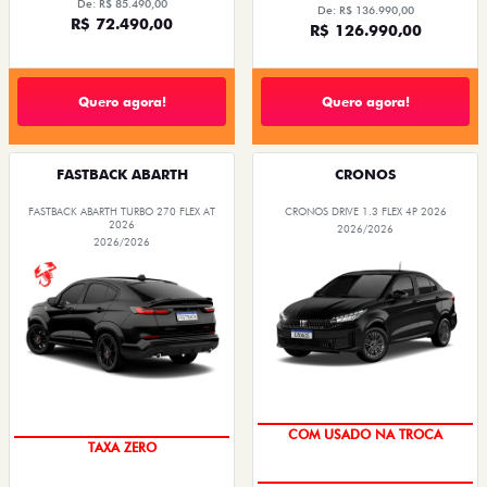
De: R$ 85.490,00
De: R$ 136.990,00
R$ 72.490,00
R$ 126.990,00
Quero agora!
Quero agora!
FASTBACK ABARTH
CRONOS
FASTBACK ABARTH TURBO 270 FLEX AT
CRONOS DRIVE 1.3 FLEX 4P 2026
2026
2026/2026
2026/2026
COM USADO NA TROCA