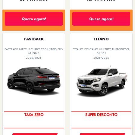
Quero agora!
Quero agora!
FASTBACK
TITANO
FASTBACK IMPETUS TURBO 200 HYBRID FLEX
TITANO VOLCANO MULTIJET TURBODIESEL
AT 2026
AT 4X4
2026/2026
2026/2026
SUPER DESCONTO
TAXA ZERO