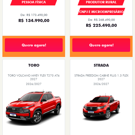
PESSOA FÍSICA
PRODUTOR RURAL
CNPJ E MICROEMPRESÁRIO
De: R$ 173.490,00
R$ 134.990,00
De: R$ 268.490,00
R$ 225.490,00
Quero agora!
Quero agora!
TORO
STRADA
TORO VOLCANO MHEV FLEX T270 AT6
STRADA FREEDOM CABINE PLUS 1.3 FLEX
2027
2027
2026/2027
2026/2027