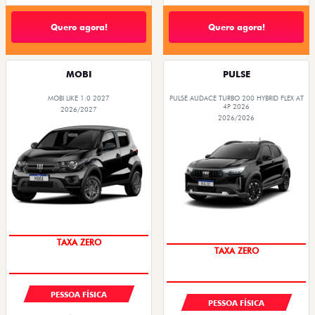
Quero agora!
Quero agora!
MOBI
PULSE
MOBI LIKE 1.0 2027
PULSE AUDACE TURBO 200 HYBRID FLEX AT
4P 2026
2026/2027
2026/2026
PESSOA FÍSICA
PESSOA FÍSICA