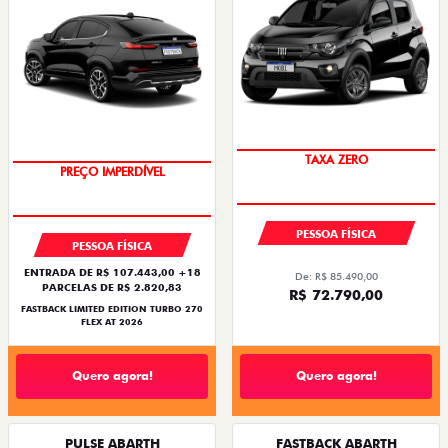
PREÇO IMPERDÍVEL
COM USADO NA TROCA
PESSOA FÍSICA
PESSOA FÍSICA
ENTRADA DE R$ 107.443,00 +18
De: R$ 85.490,00
PARCELAS DE R$ 2.820,83
R$ 72.790,00
FASTBACK LIMITED EDITION TURBO 270
FLEX AT 2026
Quero agora!
Quero agora!
PULSE ABARTH
FASTBACK ABARTH