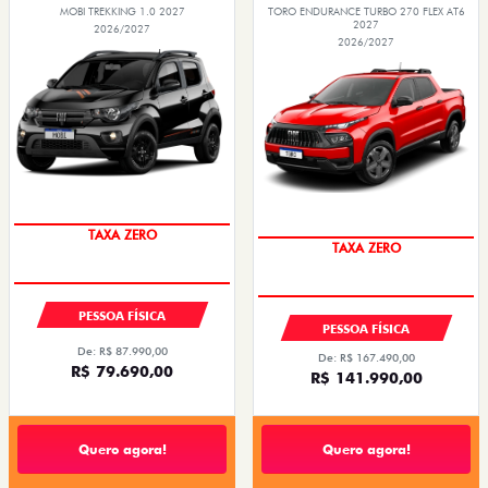
MOBI TREKKING 1.0 2027
TORO ENDURANCE TURBO 270 FLEX AT6
2027
2026/2027
2026/2027
PESSOA FÍSICA
PESSOA FÍSICA
De: R$ 87.990,00
De: R$ 167.490,00
R$ 79.690,00
R$ 141.990,00
Quero agora!
Quero agora!