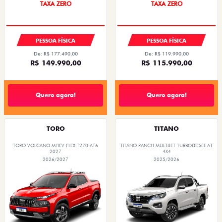
TAXA ZERO
PESSOA FÍSICA
PESSOA FÍSICA
De: R$ 177.490,00
De: R$ 119.990,00
R$ 149.990,00
R$ 115.990,00
Quero agora!
Quero agora!
TORO
TITANO
TORO VOLCANO MHEV FLEX T270 AT6
TITANO RANCH MULTIJET TURBODIESEL AT
2027
4X4
2026/2027
2025/2026