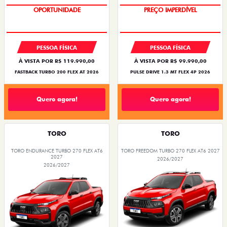
OPORTUNIDADE
OPORTUNIDADE
PESSOA FÍSICA
PESSOA FÍSICA
À VISTA POR R$ 119.990,00
À VISTA POR R$ 99.990,00
FASTBACK TURBO 200 FLEX AT 2026
PULSE DRIVE 1.3 MT FLEX 4P 2026
Quero agora!
Quero agora!
TORO
TORO
TORO ENDURANCE TURBO 270 FLEX AT6
TORO FREEDOM TURBO 270 FLEX AT6 2027
2027
2026/2027
2026/2027