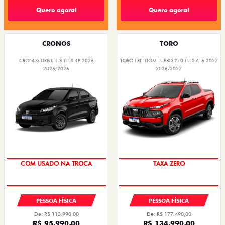
Quero agora!
Quero agora!
CRONOS
TORO
CRONOS DRIVE 1.3 FLEX 4P 2026
TORO FREEDOM TURBO 270 FLEX AT6 2027
2026/2026
2026/2027
COM USADO NA TROCA
COM USADO NA TROCA
PESSOA FÍSICA
PESSOA FÍSICA
De: R$ 113.990,00
De: R$ 177.490,00
R$ 95.990,00
R$ 134.990,00