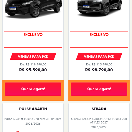
EXCLUSIVO
EXCLUSIVO
VENDAS PARA PCD
VENDAS PARA PCD
De: R$ 119.990,00
De: R$ 115.990,00
R$ 95.590,00
R$ 98.790,00
Quero agora!
Quero agora!
PULSE ABARTH
STRADA
PULSE ABARTH TURBO 270 FLEX AT 4P 2026
STRADA RANCH CABINE DUPLA TURBO 200
AT FLEX 2027
2026/2026
2026/2027