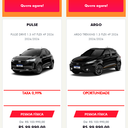
Quero agora!
Quero agora!
PULSE
ARGO
PULSE DRIVE 1.3 MT FLEX 4P 2026
ARGO TREKKING 1.3 FLEX 4P 2026
2026/2026
2026/2026
OPORTUNIDADE
TAXA 0,99%
PESSOA FÍSICA
PESSOA FÍSICA
De: R$ 103.990,00
De: R$ 103.990,00
R$ 99.990,00
R$ 99.990,00